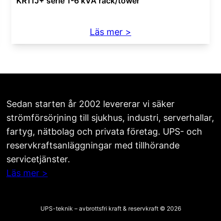
KR11J+ serie 1-6 kVA rack/tower
:
Läs mer >
KR11J+
serie
1-
6
kVA
Sedan starten år 2002 levererar vi säker
rack/tower
strömförsörjning till sjukhus, industri, serverhallar,
fartyg, nätbolag och privata företag. UPS- och
reservkraftsanläggningar med tillhörande
servicetjänster.
Läs mer >
UPS-teknik – avbrottsfri kraft & reservkraft © 2026