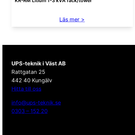
KR-RM Litium 1-3 kVA rack/tower
:
Läs mer >
KR-
RM
Litium
1-
3
UPS-teknik i Väst AB
kVA
Rattgatan 25
rack/tower
442 40 Kungälv
Hitta till oss
info@ups-teknik.se
0303 – 152 20