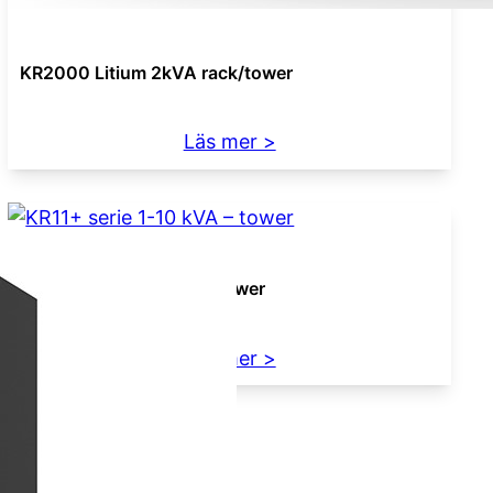
KR2000 Litium 2kVA rack/tower
:
Läs mer >
KR2000
Litium
2kVA
rack/tower
KR11+ serie 1-10 kVA – tower
:
Läs mer >
KR11+
serie
1-
10