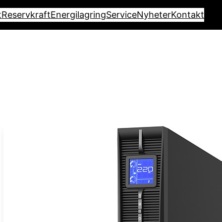
t
Reservkraft
Energilagring
Service
Nyheter
Kontakt