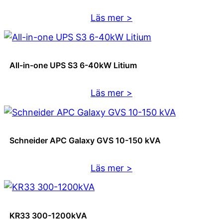
200-
:
Läs mer >
500
FR-
kVA
UK
GEL
All-in-one UPS S3 6-40kW Litium
10-
200kVA
:
Läs mer >
All-
in-
one
Schneider APC Galaxy GVS 10-150 kVA
UPS
S3
:
Läs mer >
6-
Schneider
40kW
APC
Litium
Galaxy
KR33 300-1200kVA