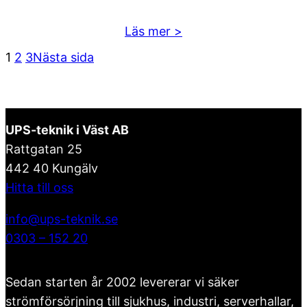
1200kVA
:
Läs mer >
KR-
1
2
3
Nästa sida
RM
1-
10kVA
rack/tower
UPS-teknik i Väst AB
Rattgatan 25
442 40 Kungälv
Hitta till oss
info@ups-teknik.se
0303 – 152 20
Sedan starten år 2002 levererar vi säker
strömförsörjning till sjukhus, industri, serverhallar,