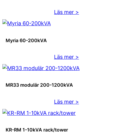
GVS
10-
:
Läs mer >
150
KR33
kVA
300-
1200kVA
Myria 60-200kVA
:
Läs mer >
Myria
60-
200kVA
MR33 modulär 200-1200kVA
:
Läs mer >
MR33
modulär
200-
KR-RM 1-10kVA rack/tower