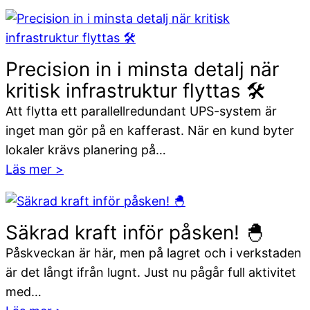
Vet
du
skillnaden
mellan
Precision in i minsta detalj när
UPS
kritisk infrastruktur flyttas 🛠️
och
Att flytta ett parallellredundant UPS-system är
reservkraft?
inget man gör på en kafferast. När en kund byter
lokaler krävs planering på…
:
Läs mer >
Precision
in
i
Säkrad kraft inför påsken! 🐣
minsta
Påskveckan är här, men på lagret och i verkstaden
detalj
är det långt ifrån lugnt. Just nu pågår full aktivitet
när
med…
kritisk