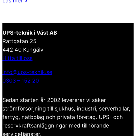
:
Läs mer >
infrastruktur
Säkrad
flyttas
kraft
🛠️
inför
UPS-teknik i Väst AB
påsken!
Rattgatan 25
🐣
442 40 Kungälv
Hitta till oss
info@ups-teknik.se
0303 – 152 20
Sedan starten år 2002 levererar vi säker
strömförsörjning till sjukhus, industri, serverhallar,
fartyg, nätbolag och privata företag. UPS- och
reservkraftsanläggningar med tillhörande
servicetjänster.