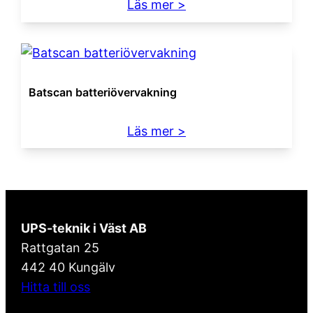
:
Läs mer >
Extern
batterilåda
Batscan batteriövervakning
:
Läs mer >
Batscan
batteriövervakning
UPS-teknik i Väst AB
Rattgatan 25
442 40 Kungälv
Hitta till oss