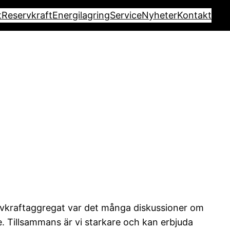
t
Reservkraft
Energilagring
Service
Nyheter
Kontakt
servkraftaggregat var det många diskussioner om
e. Tillsammans är vi starkare och kan erbjuda