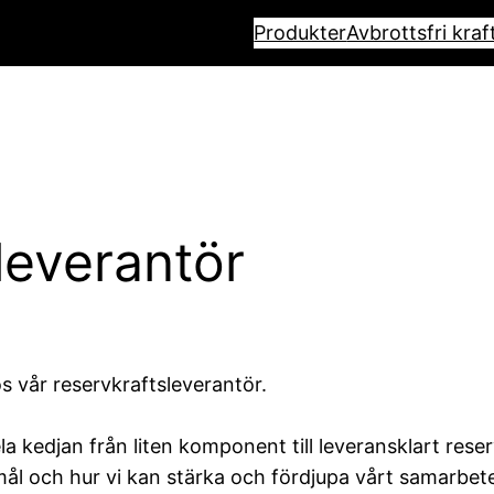
Produkter
Avbrottsfri kraf
leverantör
s vår reservkraftsleverantör.
la kedjan från liten komponent till leveransklart re
smål och hur vi kan stärka och fördjupa vårt samarbet