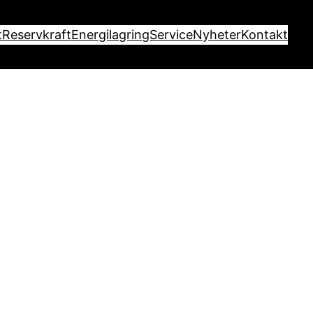
t
Reservkraft
Energilagring
Service
Nyheter
Kontakt