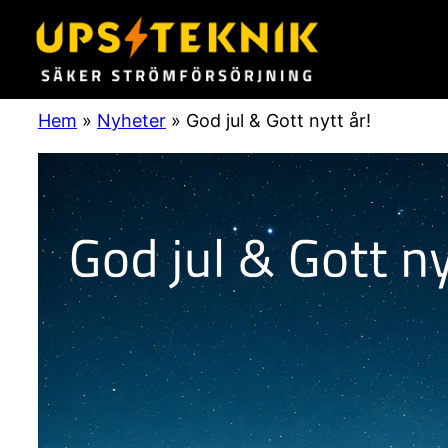
Hoppa
till
innehåll
Hem
»
Nyheter
»
God jul & Gott nytt år!