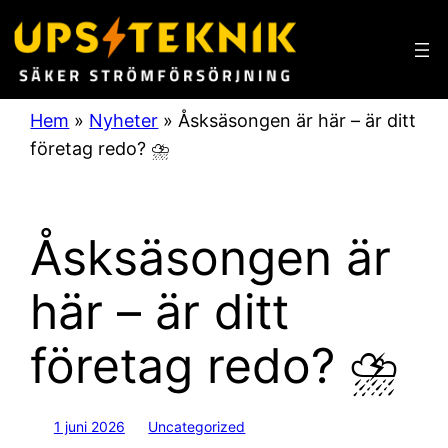
Hoppa
till
innehåll
Hem
»
Nyheter
»
Åsksäsongen är här – är ditt
företag redo? ⛈️
Åsksäsongen är
här – är ditt
företag redo? ⛈️
1 juni 2026
Uncategorized