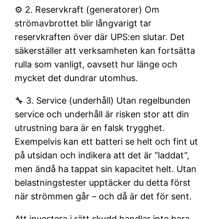
⚙️ 2. Reservkraft (generatorer) Om
strömavbrottet blir långvarigt tar
reservkraften över där UPS:en slutar. Det
säkerställer att verksamheten kan fortsätta
rulla som vanligt, oavsett hur länge och
mycket det dundrar utomhus.
🔧 3. Service (underhåll) Utan regelbunden
service och underhåll är risken stor att din
utrustning bara är en falsk trygghet.
Exempelvis kan ett batteri se helt och fint ut
på utsidan och indikera att det är “laddat”,
men ändå ha tappat sin kapacitet helt. Utan
belastningstester upptäcker du detta först
när strömmen går – och då är det för sent.
Att investera i rätt skydd handlar inte bara